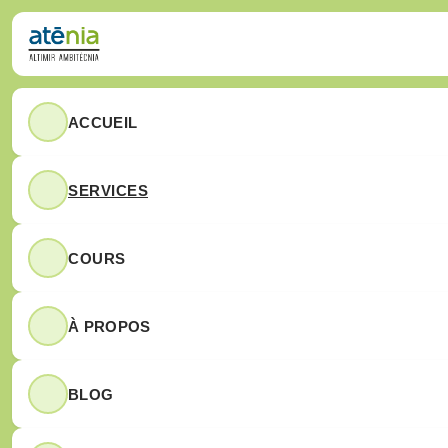
Passer au contenu principal
Passer au pied de page
Accueil
Services
Cours
À propos
Blog
ACCUEIL
Contactez-
Cours en présentiel
nous
Sécurité alimentaire
SERVICES
Cours en ligne
COURS
Légionelle
Calendrier des cours en pr
À PROPOS
Dératisation
BLOG