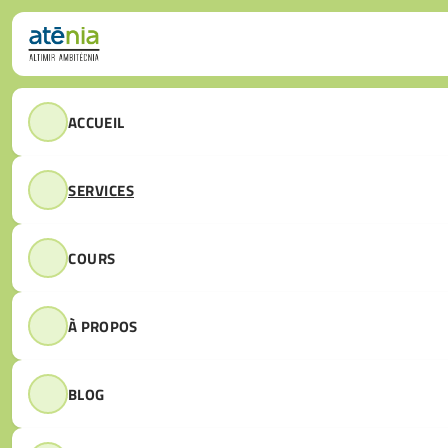
Passer au contenu principal
Passer au pied de page
ACCUEIL
SERVICES
COURS
À PROPOS
BLOG