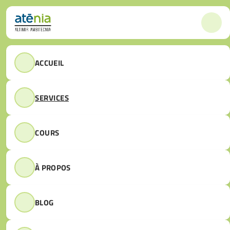
Passer au contenu principal
Passer au pied de page
ACCUEIL
SERVICES
COURS
À PROPOS
BLOG