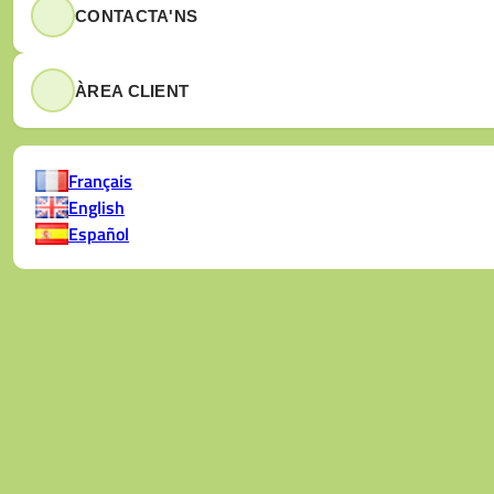
Tots els serveis
CONTACTA'NS
ÀREA CLIENT
Français
English
Español